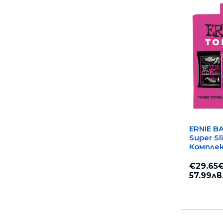
ERNIE BA
Super Sl
Компле
електр
€29.65
57.99лв