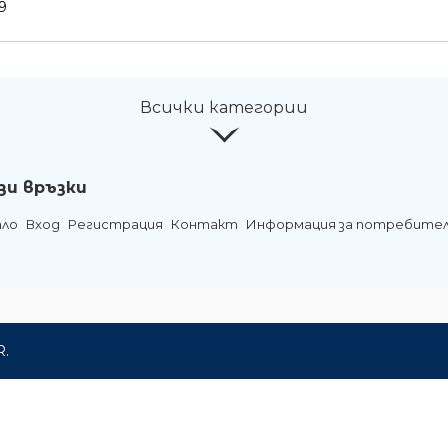
9
Всички категории
зи връзки
ало
Вход
Регистрация
Контакт
Информация за потребите
R.