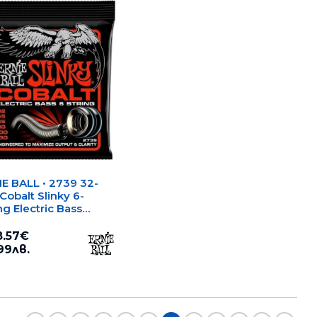
IE BALL • 2739 32-
Cobalt Slinky 6-
ng Electric Bass
ngs • Струни за 6-
унен
.57€
ктрически бас
99лв.