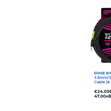
ERNIE BA
3.5mm/3
Cable (6
Удължа
€24.03
47.00лв