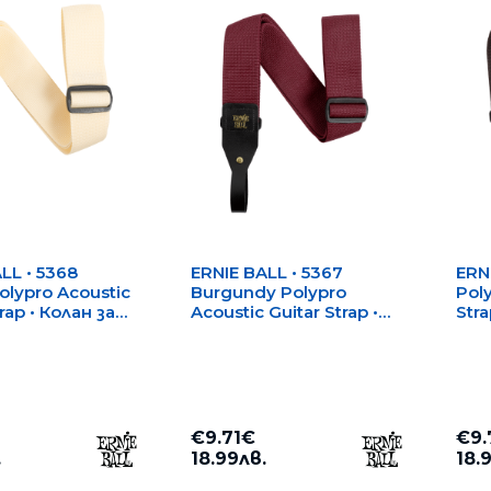
LL • 5368
ERNIE BALL • 5367
ERN
lypro Acoustic
Burgundy Polypro
Poly
rap • Колан за
Acoustic Guitar Strap •
Stra
чна китара
Колан за акустична
аку
китара
€9.71€
€9.
.
18.99лв.
18.