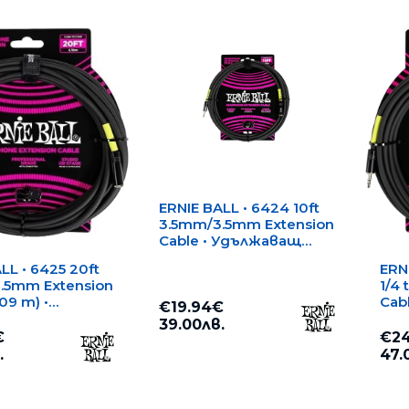
ERNIE BALL • 6424 10ft
3.5mm/3.5mm Extension
Cable • Удължаващ
кабел
LL • 6425 20ft
ERN
.5mm Extension
1/4
.09 m) •
Cabl
€19.94€
ващ кабел
Удъ
39.00лв.
€
€24
.
47.