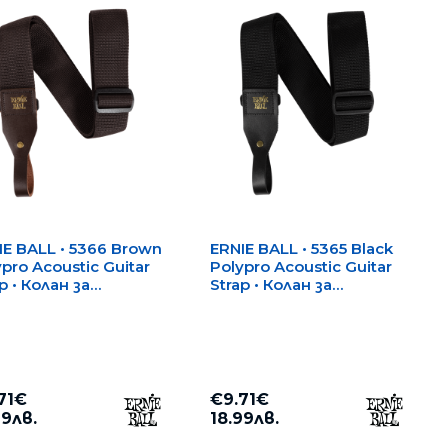
IE BALL • 5366 Brown
ERNIE BALL • 5365 Black
pro Acoustic Guitar
Polypro Acoustic Guitar
p • Колан за
Strap • Колан за
стична китара
акустична китара
71€
€9.71€
99лв.
18.99лв.