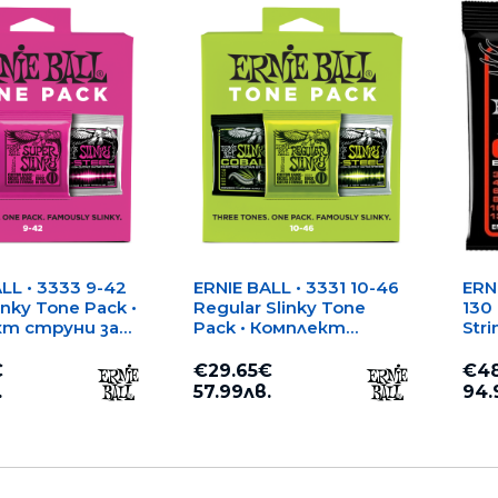
LL • 3333 9-42
ERNIE BALL • 3331 10-46
ERN
inky Tone Pack •
Regular Slinky Tone
130 
кт струни за
Pack • Комплект
Stri
ическа китара
струни за
Stri
електрическа китара
стр
€
€29.65€
€48
еле
.
57.99лв.
94.