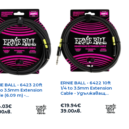
ERNIE BALL • 6422 10ft
IE BALL • 6423 20ft
1/4 to 3.5mm Extension
 to 3.5mm Extension
Cable • Удължаващ
e (6.09 m) •
кабел
лжаващ кабел
€19.94€
.03€
39.00лв.
00лв.