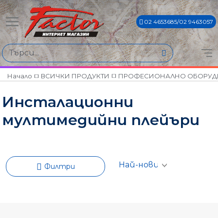
02 4653685/02 9463057
Намери продукти по
Цена
€116€ - €486€
Начало
ВСИЧКИ ПРОДУКТИ
ПРОФЕСИОНАЛНО ОБОРУД
Инсталационни
Марки
мултимедийни плейъри
ADJ
AMS
MARK
PRESONUS
Филтри
WORK