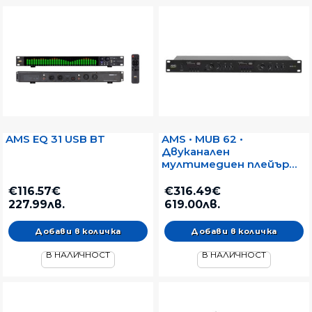
AMS EQ 31 USB BT
AMS • MUB 62 •
Двуканален
мултимедиен плейър
USB/SD MP3, FM и
Bluetooth
€116.57€
€316.49€
227.99лв.
619.00лв.
В НАЛИЧНОСТ
В НАЛИЧНОСТ