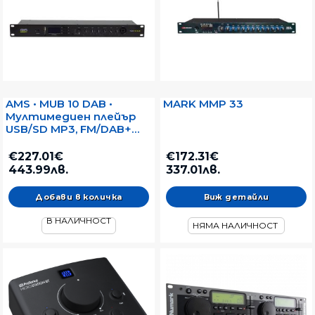
AMS • MUB 10 DAB •
MARK MMP 33
Мултимедиен плейър
USB/SD MP3, FM/DAB+
радио и Bluetooth
€227.01€
€172.31€
443.99лв.
337.01лв.
Виж детайли
В НАЛИЧНОСТ
НЯМА НАЛИЧНОСТ