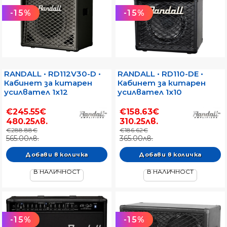
-15%
-15%
RANDALL • RD112V30-D •
RANDALL • RD110-DE •
Кабинет за китарен
Кабинет за китарен
усилвател 1x12
усилвател 1x10
€245.55€
€158.63€
480.25лв.
310.25лв.
€288.88€
€186.62€
565.00лв.
365.00лв.
В НАЛИЧНОСТ
В НАЛИЧНОСТ
-15%
-15%