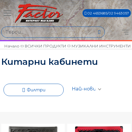
02 4653685/02 9463057
Намери продукти по
Цена
€186€ - €948€
Начало
ВСИЧКИ ПРОДУКТИ
МУЗИКАЛНИ ИНСТРУМЕНТИ
Китарни кабинети
Филтри