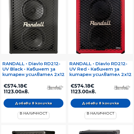
RANDALL • Diavlo RD212-
RANDALL • Diavlo RD212-
UV Black • Кабинет за
UV Red • Кабинет за
китарен усилвател 2x12
китарен усилвател 2x12
€574.18€
€574.18€
1123.00лв.
1123.00лв.
В НАЛИЧНОСТ
В НАЛИЧНОСТ