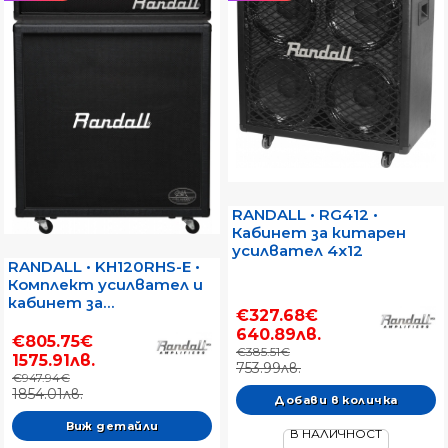
RANDALL • RG412 •
Кабинет за китарен
усилвател 4x12
RANDALL • KH120RHS-E •
Комплект усилвател и
кабинет за
€327.68€
електрическа китара
640.89лв.
€805.75€
€385.51€
1575.91лв.
753.99лв.
€947.94€
1854.01лв.
Виж детайли
В НАЛИЧНОСТ