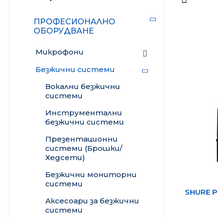
Осветление
ПРОФЕСИОНАЛНО
ОБОРУДВАНЕ
Стойки• Кабели • Калъфи
Микрофони
Кино проектори
Жични вокални и
Безжични системи
сценични микрофони
Вокални безжични
Инструментални
системи
микрофони
Инструментални
Студийни и
безжични системи
кондензаторни
Презентационни
микрофони
системи (Брошки/
Микрофони тип
Хедсети)
„Брошка“ и „Хедсет“
Безжични мониторни
Инсталационни и
системи
SHURE P
конферентни
Аксесоари за безжични
микрофони
системи