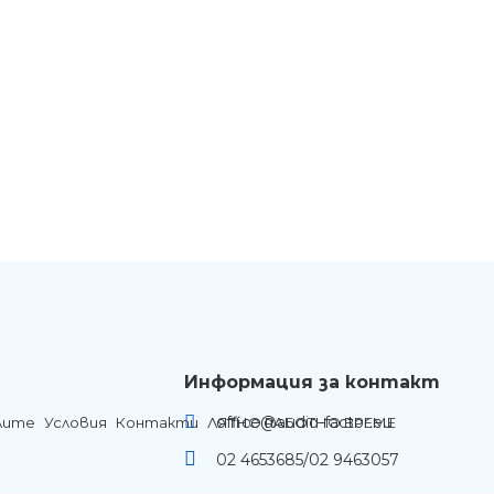
Информация за контакт
office@audio-factor.eu
лите
Условия
Контакти
ЛЯТНО РАБОТНО ВРЕМЕ
02 4653685/02 9463057