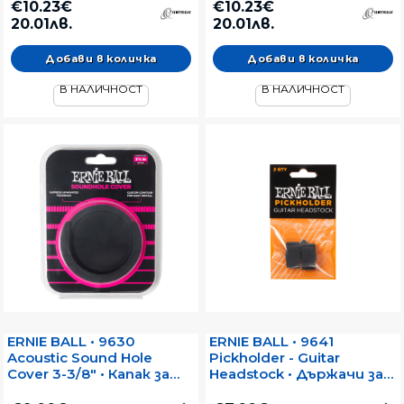
резонаторен отвор на
резонаторен отвор на
€10.23€
€10.23€
акустична китара
акустична китара
20.01лв.
20.01лв.
В НАЛИЧНОСТ
В НАЛИЧНОСТ
ERNIE BALL • 9630
ERNIE BALL • 9641
Acoustic Sound Hole
Pickholder - Guitar
Cover 3-3/8" • Капак за
Headstock • Държачи за
резонаторен отвор на
перца