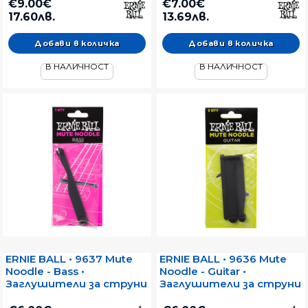
акустична китара
€9.00€
€7.00€
17.60лв.
13.69лв.
В НАЛИЧНОСТ
В НАЛИЧНОСТ
ERNIE BALL • 9637 Mute
ERNIE BALL • 9636 Mute
Noodle - Bass •
Noodle - Guitar •
Заглушители за струни
Заглушители за струни