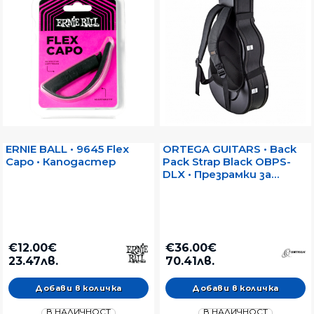
ERNIE BALL • 9645 Flex
ORTEGA GUITARS • Back
Capo • Каподастер
Pack Strap Black OBPS-
DLX • Презрамки за
куфар за китара с
твърд гръб
€12.00€
€36.00€
23.47лв.
70.41лв.
В НАЛИЧНОСТ
В НАЛИЧНОСТ