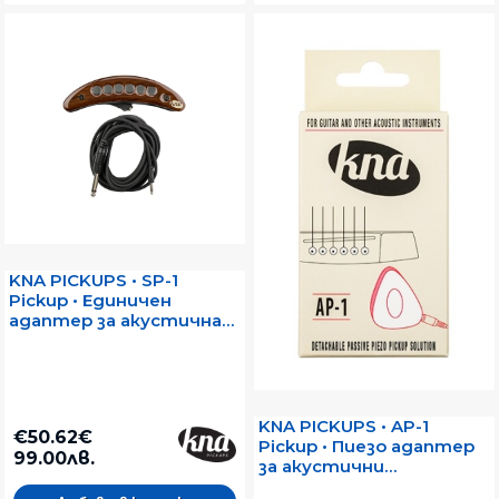
KNA PICKUPS • SP-1
Pickup • Единичен
адаптер за акустична
китара с метални
струни
KNA PICKUPS • AP-1
€50.62€
Pickup • Пиезо адаптер
99.00лв.
за акустични
инструменти