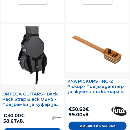
KNA PICKUPS • NG-2
Pickup • Пиезо адаптер
за акустична китара с
ORTEGA GUITARS • Back
найлонови струни
Pack Strap Black OBPS •
Презрамки за куфар за
€50.62€
китара
99.00лв.
€30.00€
58.67лв.