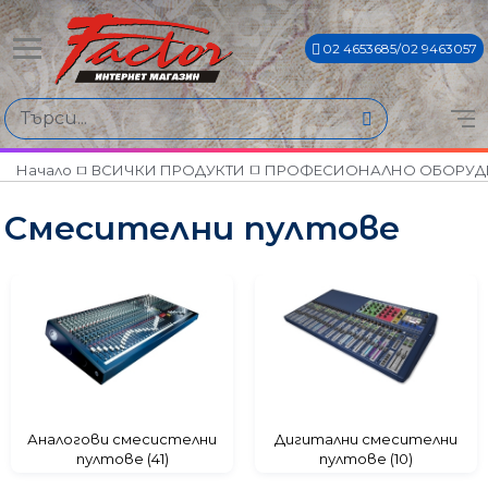
02 4653685/02 9463057
Намери продукти по
Цена
€84€ - €6750€
Начало
ВСИЧКИ ПРОДУКТИ
ПРОФЕСИОНАЛНО ОБОРУД
Смесителни пултове
Марки
ADJ
AMS
JBL
MARK
SHURE
SOUNDCRAFT
TOA
Аналогови смесистелни
Дигитални смесителни
пултове (41)
пултове (10)
WORK