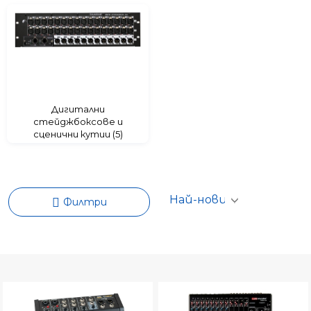
Дигитални
стейджбоксове и
сценични кутии (5)
Филтри