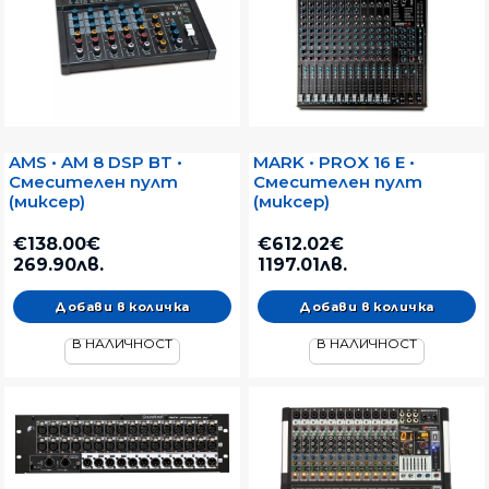
AMS • AM 8 DSP BT •
MARK • PROX 16 E •
Смесителен пулт
Смесителен пулт
(миксер)
(миксер)
€138.00€
€612.02€
269.90лв.
1197.01лв.
В НАЛИЧНОСТ
В НАЛИЧНОСТ