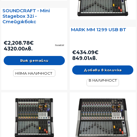
SOUNDCRAFT • Mini
Stagebox 32i •
Стейджбокс
MARK MM 1299 USB BT
€2,208.78€
4320.00лв.
€434.09€
849.01лв.
Виж детайли
НЯМА НАЛИЧНОСТ
В НАЛИЧНОСТ