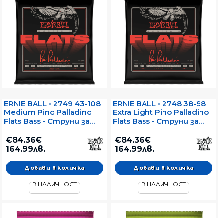
ERNIE BALL • 2749 43-108
ERNIE BALL • 2748 38-98
Medium Pino Palladino
Extra Light Pino Palladino
Flats Bass • Струни за
Flats Bass • Струни за
електрически бас
електрически бас
€84.36€
€84.36€
164.99лв.
164.99лв.
В НАЛИЧНОСТ
В НАЛИЧНОСТ