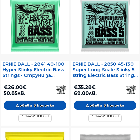
ERNIE BALL • 2841 40-100
ERNIE BALL • 2850 45-130
Hyper Slinky Electric Bass
Super Long Scale Slinky 5-
Strings • Струни за
string Electric Bass Strings
електрически бас
• Струни за 5-струнен
електрически бас
€26.00€
€35.28€
50.85лв.
69.00лв.
В НАЛИЧНОСТ
В НАЛИЧНОСТ