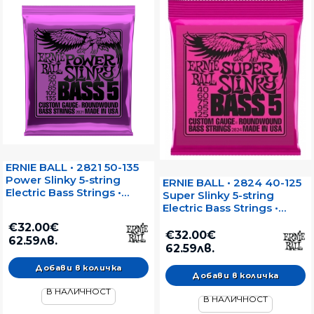
ERNIE BALL • 2821 50-135
Power Slinky 5-string
ERNIE BALL • 2824 40-125
Electric Bass Strings •
Super Slinky 5-string
Струни за 5-струнeн
Electric Bass Strings •
електрически бас
Струни за 5-струнен
€32.00€
електрически бас
€32.00€
62.59лв.
62.59лв.
В НАЛИЧНОСТ
В НАЛИЧНОСТ