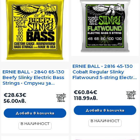
ERNIE BALL • 2816 45-130
Cobalt Regular Slinky
ERNIE BALL • 2840 65-130
Flatwound 5-string Electric
Beefy Slinky Electric Bass
Bass Strings • Струни за
Strings • Струни за
5-струнен
електрически бас
€60.84€
електрически бас
€28.63€
118.99лв.
56.00лв.
В НАЛИЧНОСТ
В НАЛИЧНОСТ