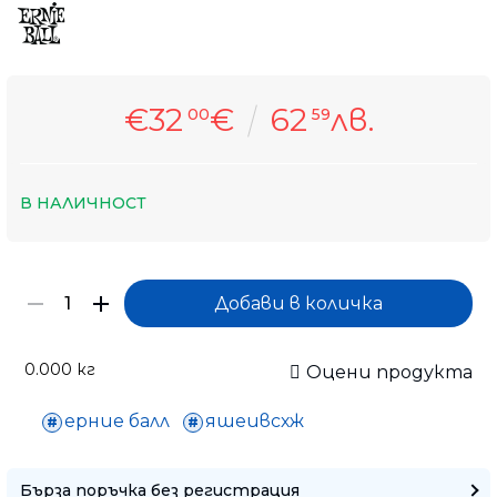
€32
€
62
лв.
00
59
В НАЛИЧНОСТ
0.000
кг
Оцени продукта
ерние балл
яшеивсхж
Само попълнет
Бърза поръчка без регистрация