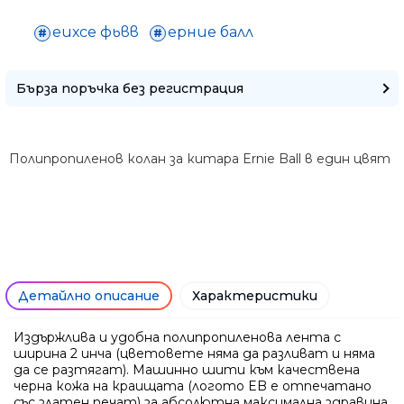
Само попълнет
еихсе фьвв
ерние балл
Бърза поръчка без регистрация
Полипропиленов колан за китара Ernie Ball в един цвят
Детайлно описание
Характеристики
Издържлива и удобна полипропиленова лента с
ширина 2 инча (цветовете няма да разливат и няма
Ние ще се свържем с вас в р
да се разтягат). Машинно шити към качествена
черна кожа на краищата (логото EB е отпечатано
със златен печат) за абсолютна максимална здравина