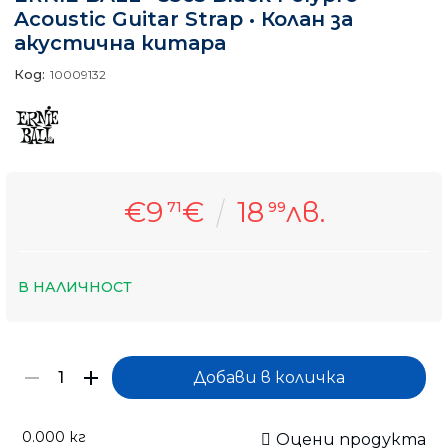
Acoustic Guitar Strap • Колан за
акустична китара
Код:
10009132
€9
€
18
лв.
71
99
В НАЛИЧНОСТ
0.000
кг
Оцени продукта