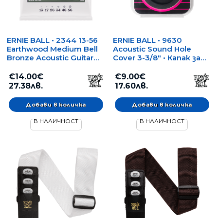
ERNIE BALL • 2344 13-56
ERNIE BALL • 9630
Earthwood Medium Bell
Acoustic Sound Hole
Bronze Acoustic Guitar
Cover 3-3/8" • Капак за
Strings • Струни за
резонаторен отвор на
акустична китара
акустична китара
€14.00€
€9.00€
27.38лв.
17.60лв.
В НАЛИЧНОСТ
В НАЛИЧНОСТ