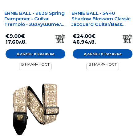
ERNIE BALL • 9639 Spring
ERNIE BALL • 5440
Dampener - Guitar
Shadow Blossom Classic
Tremolo • Заглушители
Jacquard Guitar/Bass
за пружини на тремоло
Strap • Колан за китара/
бас
€9.00€
€24.00€
17.60лв.
46.94лв.
В НАЛИЧНОСТ
В НАЛИЧНОСТ