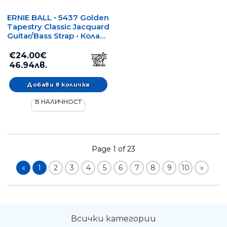
ERNIE BALL • 5437 Golden
Tapestry Classic Jacquard
Guitar/Bass Strap • Колан
за китара/бас
€24.00€
46.94лв.
В НАЛИЧНОСТ
Page 1 of 23
«
1
2
3
4
5
6
7
8
9
10
»
Всички категории