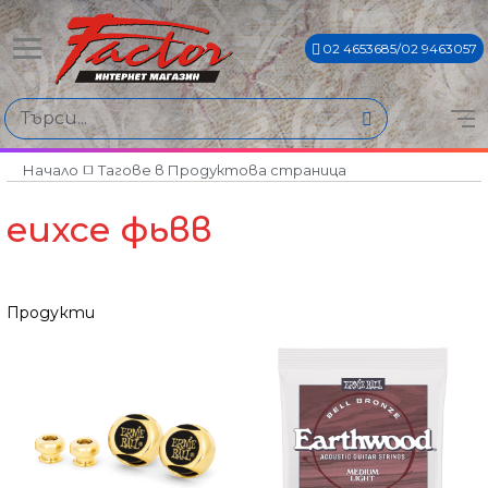
02 4653685/02 9463057
Начало
Тагове в Продуктова страница
еихсе фьвв
Продукти