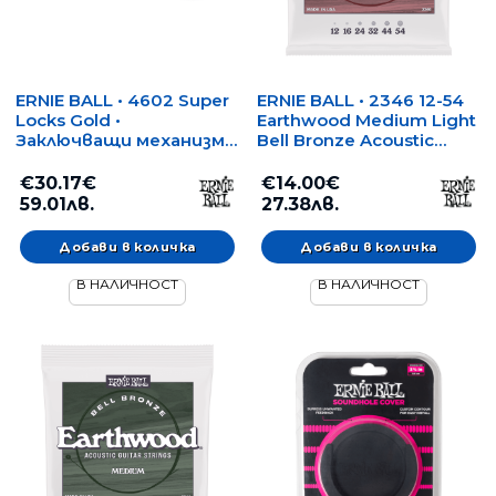
ERNIE BALL • 4602 Super
ERNIE BALL • 2346 12-54
Locks Gold •
Earthwood Medium Light
Заключващи механизми
Bell Bronze Acoustic
за колан
Guitar Strings • Струни
за акустична китара
€30.17€
€14.00€
59.01лв.
27.38лв.
В НАЛИЧНОСТ
В НАЛИЧНОСТ