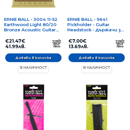
ERNIE BALL • 3004 11-52
ERNIE BALL • 9641
Earthwood Light 80/20
Pickholder - Guitar
Bronze Acoustic Guitar
Headstock • Държачи за
Strings 3 Pack • Троен
перца
пакет струни за
€21.47€
€7.00€
акустична китара
41.99лв.
13.69лв.
В НАЛИЧНОСТ
В НАЛИЧНОСТ