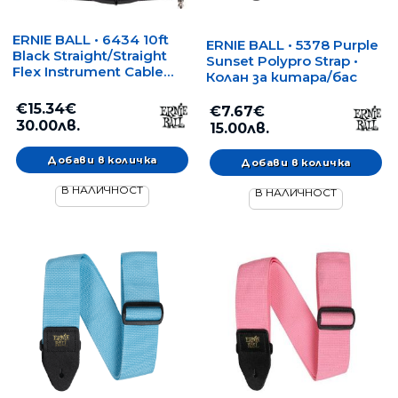
ERNIE BALL • 6434 10ft
ERNIE BALL • 5378 Purple
Black Straight/Straight
Sunset Polypro Strap •
Flex Instrument Cable
Колан за китара/бас
(3.05 m) •
Инструментален кабел
€15.34€
€7.67€
30.00лв.
15.00лв.
В НАЛИЧНОСТ
В НАЛИЧНОСТ