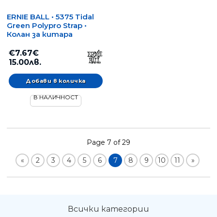
ERNIE BALL • 5375 Tidal
Green Polypro Strap •
Колан за китара
€7.67€
15.00лв.
В НАЛИЧНОСТ
Page 7 of 29
«
2
3
4
5
6
7
8
9
10
11
»
Всички категории