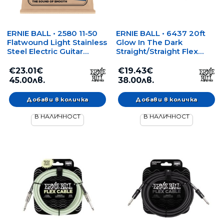
ERNIE BALL • 2580 11-50
ERNIE BALL • 6437 20ft
Flatwound Light Stainless
Glow In The Dark
Steel Electric Guitar
Straight/Straight Flex
Strings • Струни за
Instrument Cable (6.09 m)
електрическа китара
• Инструментален
€23.01€
€19.43€
кабел (светещ в
45.00лв.
38.00лв.
тъмното)
В НАЛИЧНОСТ
В НАЛИЧНОСТ