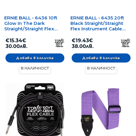
ERNIE BALL • 6436 10ft
ERNIE BALL • 6435 20ft
Glow In The Dark
Black Straight/Straight
Straight/Straight Flex
Flex Instrument Cable
Instrument Cable (3.05 m)
(6.09 m) •
• Инструментален
Инструментален кабел
€15.34€
€19.43€
кабел (светещ в
30.00лв.
38.00лв.
тъмното)
В НАЛИЧНОСТ
В НАЛИЧНОСТ