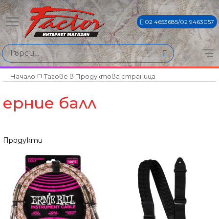
02 4653685/02 9463057
Начало
Тагове в Продуктова страница
ерние балл
Продукти