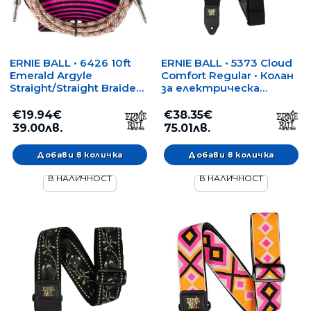
ERNIE BALL • 6426 10ft
ERNIE BALL • 5373 Cloud
Emerald Argyle
Comfort Regular • Колан
Straight/Straight Braided
за електрическа
Instrument Cable (3.05 m)
китара/бас
• Инструментален
€19.94€
€38.35€
кабел
39.00лв.
75.01лв.
В НАЛИЧНОСТ
В НАЛИЧНОСТ