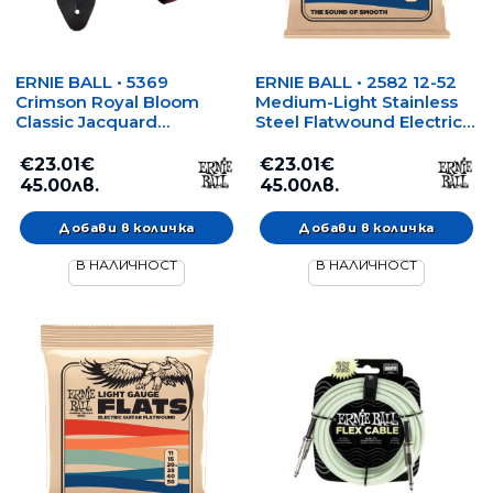
ERNIE BALL • 5369
ERNIE BALL • 2582 12-52
Crimson Royal Bloom
Medium-Light Stainless
Classic Jacquard
Steel Flatwound Electric
Guitar/Bass Strap • Колан
Guitar Strings • Струни
за китара/бас
за електрическа
€23.01€
€23.01€
китара
45.00лв.
45.00лв.
В НАЛИЧНОСТ
В НАЛИЧНОСТ