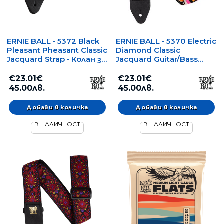
ERNIE BALL • 5372 Black
ERNIE BALL • 5370 Electric
Pleasant Pheasant Classic
Diamond Classic
Jacquard Strap • Колан за
Jacquard Guitar/Bass
китара/бас
Strap • Колан за китара/
бас
€23.01€
€23.01€
45.00лв.
45.00лв.
В НАЛИЧНОСТ
В НАЛИЧНОСТ