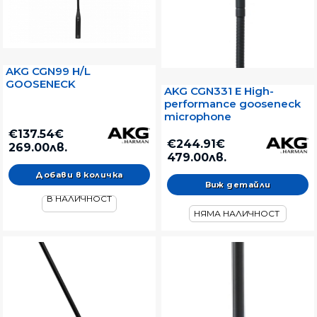
AKG CGN99 H/L
GOOSENECK
AKG CGN331 E High-
performance gooseneck
microphone
€137.54€
€244.91€
269.00лв.
479.00лв.
Виж детайли
В НАЛИЧНОСТ
НЯМА НАЛИЧНОСТ