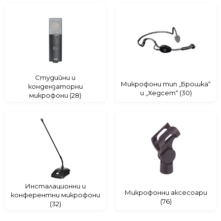
SHURE
TOA
WORK
Студийни и
Микрофони тип „Брошка“
кондензаторни
и „Хедсет“ (30)
микрофони (28)
Инсталационни и
Микрофонни аксесoари
конферентни микрофони
(76)
(32)