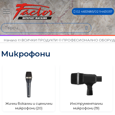
02 4653685/02 9463057
Намери продукти по
Цена
€0€ - €1222€
Начало
ВСИЧКИ ПРОДУКТИ
ПРОФЕСИОНАЛНО ОБОРУД
Микрофони
Марки
AKG
AMS
CANTO
DBX
JBL
KLOTZ
KONIG & MEYER
Жични вокални и сценични
Инструментални
микрофони (20)
микрофони (19)
MARK