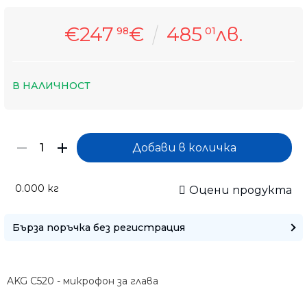
€247
€
485
лв.
98
01
В НАЛИЧНОСТ
0.000
кг
Оцени продукта
Бърза поръчка без регистрация
Само попълнет
AKG C520 - микрофон за глава