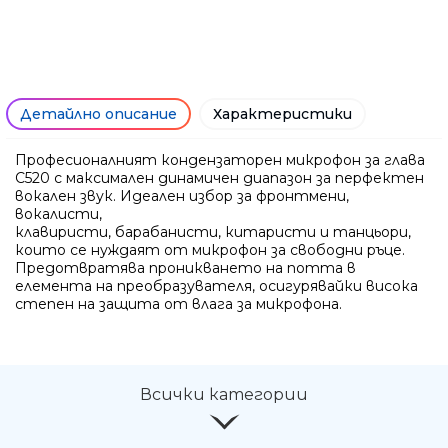
Детайлно описание
Характеристики
Професионалният кондензаторен микрофон за глава
C520 с максимален динамичен диапазон за перфектен
вокален звук. Идеален избор за фронтмени,
вокалисти,
клавиристи, барабанисти, китаристи и танцьори,
които се нуждаят от микрофон за свободни ръце.
Предотвратява проникването на потта в
елемента на преобразувателя, осигурявайки висока
Ние ще се свържем с вас в р
степен на защита от влага за микрофона.
Всички категории