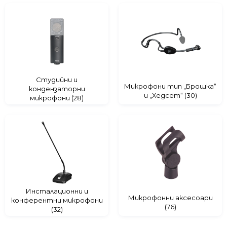
SHURE
TOA
WORK
Студийни и
Микрофони тип „Брошка“
кондензаторни
и „Хедсет“ (30)
микрофони (28)
Инсталационни и
Микрофонни аксесoари
конферентни микрофони
(76)
(32)