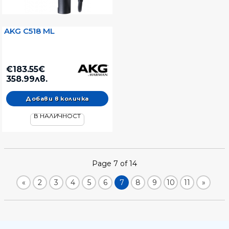
AKG C518 ML
€183.55€
358.99лв.
В НАЛИЧНОСТ
Page 7 of 14
«
2
3
4
5
6
7
8
9
10
11
»