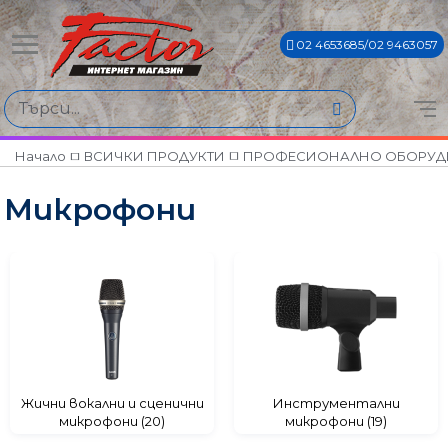
02 4653685/02 9463057
Намери продукти по
Цена
€0€ - €1222€
Начало
ВСИЧКИ ПРОДУКТИ
ПРОФЕСИОНАЛНО ОБОРУД
Микрофони
Марки
AKG
AMS
CANTO
DBX
JBL
KLOTZ
KONIG & MEYER
Жични вокални и сценични
Инструментални
микрофони (20)
микрофони (19)
MARK