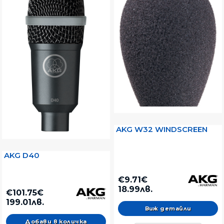
AKG W32 WINDSCREEN
AKG D40
€9.71€
18.99лв.
€101.75€
199.01лв.
Виж детайли