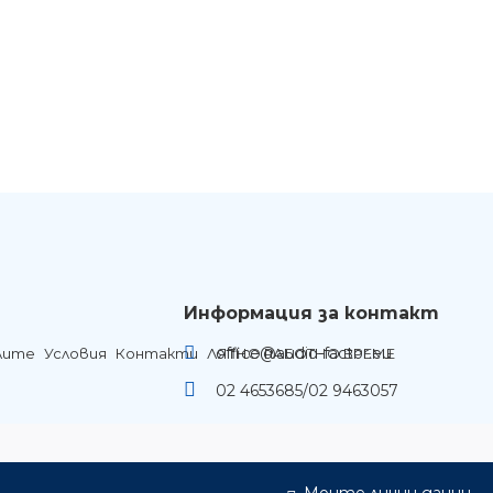
Ние ще се свържем с вас в р
Информация за контакт
office@audio-factor.eu
лите
Условия
Контакти
ЛЯТНО РАБОТНО ВРЕМЕ
02 4653685/02 9463057