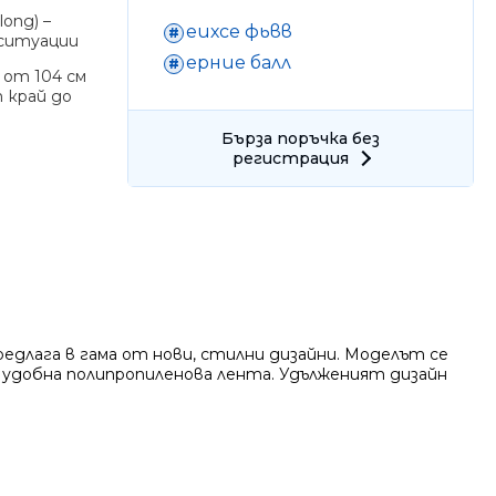
long) –
еихсе фьвв
 ситуации
ерние балл
 от 104 см
т край до
Само попълнет
Бърза поръчка без
регистрация
редлага в гама от нови, стилни дизайни. Моделът се
о удобна полипропиленова лента. Удълженият дизайн