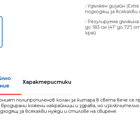
• Удължен дизайн (Extra 
подходящ за всякакви
• Регулируема дължина:
до 183 см (41″ до 72″) о
край
йлно
Характеристики
ние
рният полипропиленов колан за китара в света вече се п
 бродирани кожени накрайници и здрава, но изключителн
одходящ за всякакви нужди и стилове на свирене.