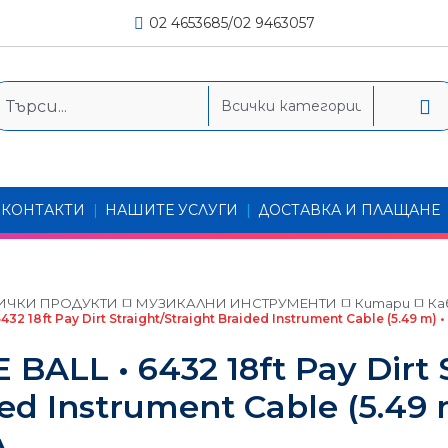
02 4653685/02 9463057
Електрически кита
Жични вокални и сце
Акустични и електр
Синтезатори • Дигит
Инструментални ми
Вокални безжични с
Говорители
Бас китари
Аксесоари
Хармоники
Студийни и конденз
Инструментални бе
Професионални студ
КОНТАКТИ
|
НАШИТЕ УСЛУГИ
|
ДОСТАВКА И ПЛАЩАНЕ
Субуфери
Тонколони
Укулеле
Флейти
Барабани
Микрофони тип „Бро
Презентационни сис
Професионални хедс
Аналогови смесисте
Усилватели
Субуфери
Саундбар
Усилватели за китар
Мелодики
Хардуер
Инсталационни и ко
Безжични мониторни
Аксесоари за слушал
Дигитални смесител
Монитори
ИЧКИ ПРОДУКТИ
МУЗИКАЛНИ ИНСТРУМЕНТИ
Китари
Ка
Аксесоари
CD плейъри
Интегрирани систем
Безжични HD систем
6432 18ft Pay Dirt Straight/Straight Braided Instrument Cable (5.49 
Струни и перца
Аксесоари
Чинели
Микрофонни аксесoа
Аксесоари за безжич
Дигитални стейджбо
Звукови карти
Озвучителни тела
Усилватели
Процесори
Безжични преносими
Спортни слушалки
 BALL • 6432 18ft Pay Dirt 
Кабели
Перкусии
Преоценени безжичн
Предусилватели • П
Усилватели
ded Instrument Cable (5.4
Мини системи
Комплекти тонколо
Станции за iPod/iPho
Bluetooth слушалки
л
Аксесоари • Колани • 
Кожи • Палки • Аксесо
ри
Софтуер
Процесори • Перифер
Аналогови източници