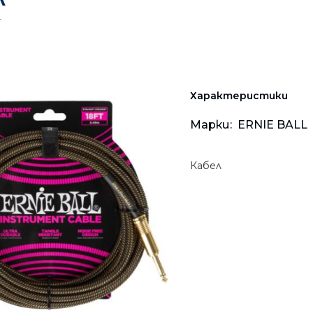
Мрежови плейъри
Аудио-видео ресийвъ
Тонколони за компю
Тип "тапа"
4
Китарни ефекти • Пр
Звукозаписни аксесо
Комбинирани систем
Студийни и DJ плейъ
Осветителни тела
Грамофони
Кабели и аксесоари
Микрофони
Преносими
Безжични системи
Инсталационни мулт
Аксесоари
Стойки
Hi-Fi
Кабели • Конектори
Характеристики
Gaming
Калъфи • Куфари • Са
Марки:
ERNIE BALL
За деца
Аксесоари
Кабел