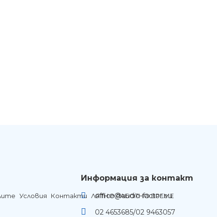
Ние ще се свържем с вас в р
Информация за контакт
office@audio-factor.eu
лите
Условия
Контакти
ЛЯТНО РАБОТНО ВРЕМЕ
02 4653685/02 9463057