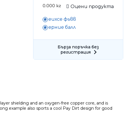
0.000
кг
Оцени продукта
еихсе фьвв
ерние балл
Само попълнет
Бърза поръчка без
регистрация
layer shielding and an oxygen-free copper core, and is
-long example also sports a cool Pay Dirt design for good