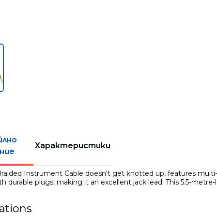
йлно
Характеристики
ние
 Braided Instrument Cable doesn't get knotted up, features multi-
h durable plugs, making it an excellent jack lead. This 5.5-metre
cations