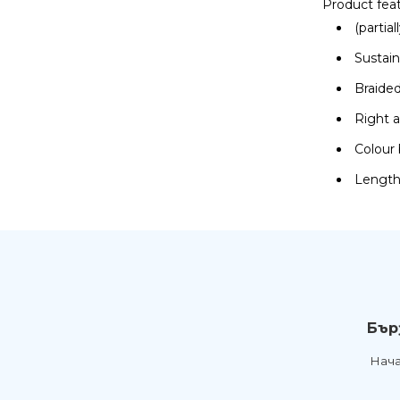
Product fea
Субуфери
Кожи
Тонколони
Системи за домашно
(partial
кино
Усилватели
Аксесоари
Субуфери
Sustai
Саундбар
Мултимедия
Аксесоари
CD плейъри
Braide
Интегрирани
Безжични HD
Слушалки
Усилватели
системи за
системи
Right a
Спортни слушалки
домашно кино
Мини системи
Безжични преносими
Colour
Bluetooth слушалки
Процесори
тонколони
Lengt
TRUE WIRELESS
Комплекти
Тип "тапа"
PARTYBOX
Станции за
тонколони
iPod/iPhone/iPad
Active Noice
Преносими
Cancelation
Аудио-видео
Тонколони за
Hi-Fi
ресийвъри
компютър
Gaming
Кабели и аксесоари
Микрофони
За деца
Бър
Нач