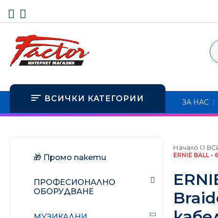
PRE-ORDER
Китари
Микрофони
Клавишни инструменти
Безжични системи
Автомобилно озвучаване
ВСИЧКИ КАТЕГОРИИ
Духови инструменти
Слушалки
ЗА НАС
|
Hi-Fi & High-End
Ударни инструменти
Смесителни пултове
Системи за домашно кино
Учебници
Звукозапис
Начало
ВС
Мултимедия
ERNIE BALL • 
🎁 Промо пакети
Мърчандайз и фен артикули
Озвучителни системи
Слушалки
ERNIE
ПРОФЕСИОНАЛНО
ОБОРУДВАНЕ
Ефект процесори
Brai
кабе
Микрофони
Грамофони • MP3 & CD плейъ
МУЗИКАЛНИ