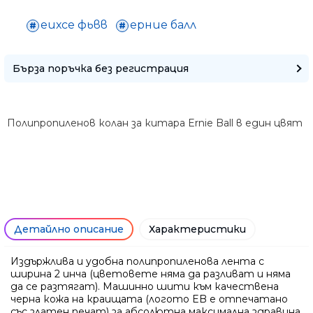
Само попълнет
еихсе фьвв
ерние балл
Бърза поръчка без регистрация
Полипропиленов колан за китара Ernie Ball в един цвят
Детайлно описание
Характеристики
Издържлива и удобна полипропиленова лента с
ширина 2 инча (цветовете няма да разливат и няма
Ние ще се свържем с вас в р
да се разтягат). Машинно шити към качествена
черна кожа на краищата (логото EB е отпечатано
със златен печат) за абсолютна максимална здравина