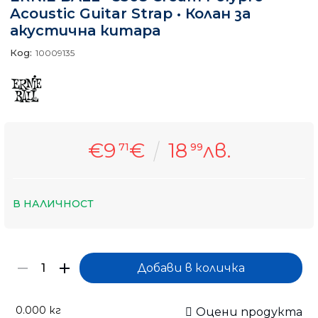
Acoustic Guitar Strap • Колан за
акустична китара
Код:
10009135
€9
€
18
лв.
71
99
В НАЛИЧНОСТ
0.000
кг
Оцени продукта