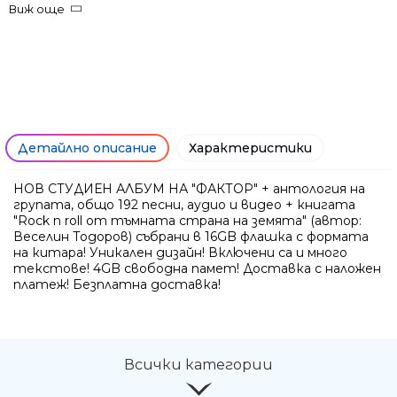
Виж още
Детайлно описание
Характеристики
НОВ СТУДИЕН АЛБУМ НА "ФАКТОР" + антология на
групата, общо 192 песни, аудио и видео + книгата
"Rock n roll от тъмната страна на земята" (автор:
Веселин Тодоров) събрани в 16GB флашка с формата
на китара! Уникален дизайн! Включени са и много
Ние ще се свържем с вас в р
текстове! 4GB свободна памет! Доставка с наложен
платеж! Безплатна доставка!
Всички категории