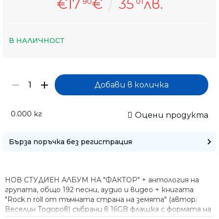
€17
€
35
лв.
90
01
В НАЛИЧНОСТ
0.000
кг
Оцени продукта
Бърза поръчка без регистрация
НОВ СТУДИЕН АЛБУМ НА "ФАКТОР" + антология на
Само попълнет
групата, общо 192 песни, аудио и видео + книгата
"Rock n roll от тъмната страна на земята" (автор:
Веселин Тодоров) събрани в 16GB флашка с формата на
китара!