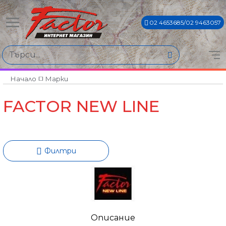
02 4653685/02 9463057
Намери продукти по
Цена
€12€ - €205€
Начало
Марки
FACTOR NEW LINE
Филтри
Описание