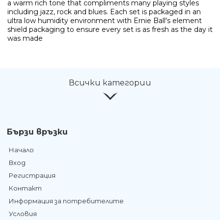
a warm rich tone that compliments many playing styles
including jazz, rock and blues. Each set is packaged in an
ultra low humidity environment with Ernie Ball's element
shield packaging to ensure every set is as fresh as the day it
was made
Всички категории
Бързи връзки
Начало
Вход
Регистрация
Контакт
Информация за потребителите
Условия