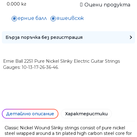
0.000
кг
Оцени продукта
Само попълнет
ерние балл
яшеивсхж
Бърза поръчка без регистрация
Ernie Ball 2251 Pure Nickel Slinky Electric Guitar Strings
Gauges: 10-13-17-26-36-46.
Детайлно описание
Характеристики
Ние ще се свържем с вас в р
Classic Nickel Wound Slinky strings consist of pure nickel
steel wrapped around a tin plated high carbon steel core for