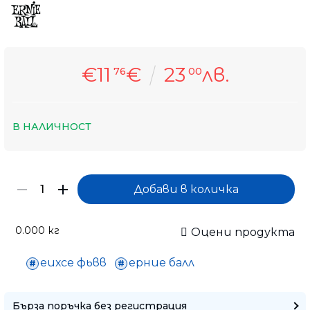
€11
€
23
лв.
76
00
В НАЛИЧНОСТ
0.000
кг
Оцени продукта
еихсе фьвв
ерние балл
Само попълнет
Бърза поръчка без регистрация