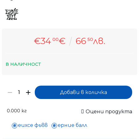
€34
€
66
лв.
00
50
В НАЛИЧНОСТ
0.000
кг
Оцени продукта
Само попълнет
еихсе фьвв
ерние балл