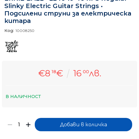
Slinky Electric Guitar Strings •
Подсилени струни за електрическа
китара
Код:
10008250
€8
€
16
лв.
18
00
В НАЛИЧНОСТ
Само попълнет