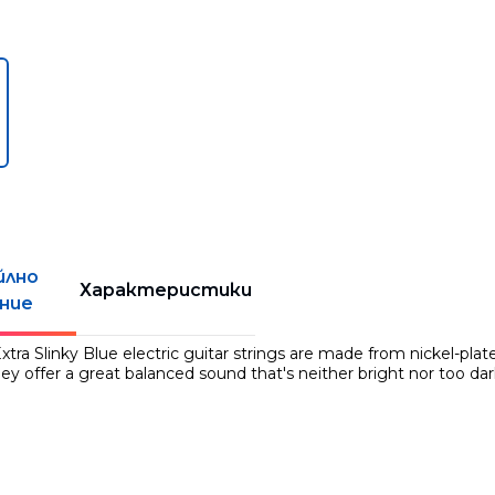
йлно
Характеристики
ние
 Extra Slinky Blue electric guitar strings are made from nickel-pl
hey offer a great balanced sound that's neither bright nor too dar