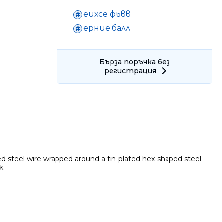
еихсе фьвв
ерние балл
Бърза поръчка без
регистрация
Ние ще се свържем с вас в р
ated steel wire wrapped around a tin-plated hex-shaped steel
k.