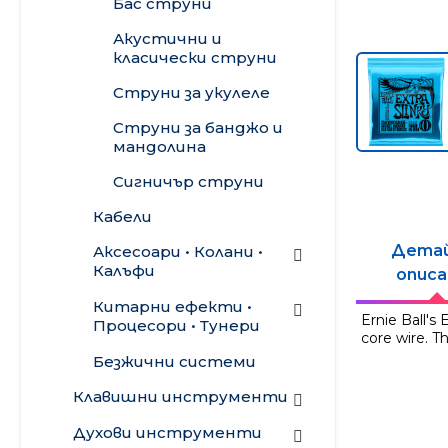
Бас струни
Пасивни субуфери
Калъфи • Куфари •
плейъри
Бас комбота
Сандъци
Акустични и
Line Array
Бас глави
класически струни
Аксесоари
Инсталационни
Бас кабинети
Струни за укулеле
тонколони
Акустични комбота
Струни за банджо и
Таванни
мандолина
говорители
Сигничър струни
Говорители и
драйвери
Кабели
Готови
Дета
Аксесоари • Колани •
конфигурации
Калъфи
описа
Калъфи
Китарни ефекти •
Ernie Ball's
Процесори • Тунери
core wire. T
Калъфи за
Kолани
електрическа
Китарни ефекти и
Безжични системи
Грижа и поддръжка
китара
фуутсуичове
Клавишни инструменти
Аксесоари
Калъфи за бас
Бас ефекти
Синтезатори •
Духови инструменти