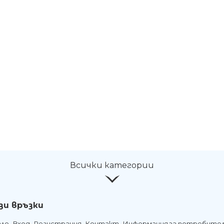
Всички категории
зи връзки
ало
Вход
Регистрация
Контакт
Информация за потребите