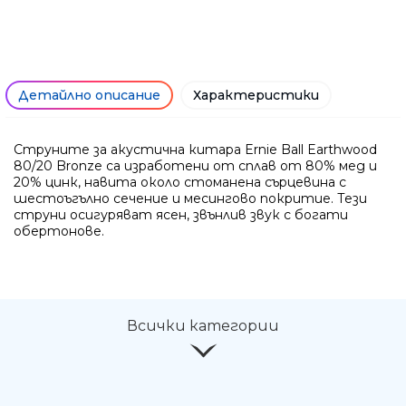
Ние ще се свържем с вас в р
Детайлно описание
Характеристики
Струните за акустична китара Ernie Ball Earthwood
80/20 Bronze са изработени от сплав от 80% мед и
20% цинк, навита около стоманена сърцевина с
шестоъгълно сечение и месингово покритие. Тези
струни осигуряват ясен, звънлив звук с богати
обертонове.
Всички категории