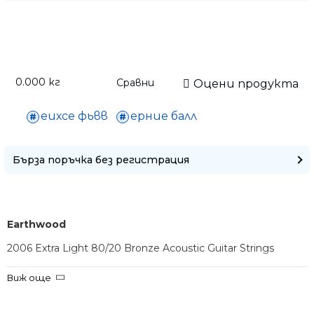
0.000
кг
Сравни
Оцени продукта
Само попълнет
еихсе фьвв
ерние балл
Бърза поръчка без регистрация
Earthwood
2006 Extra Light 80/20 Bronze Acoustic Guitar Strings
Струни за акустична китара
Виж още
• Размери: 10-50