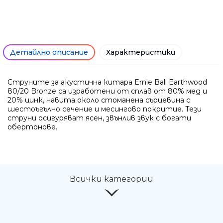
Ние ще се свържем с вас в р
Детайлно описание
Характеристики
Струните за акустична китара Ernie Ball Earthwood
80/20 Bronze са изработени от сплав от 80% мед и
20% цинк, навита около стоманена сърцевина с
шестоъгълно сечение и месингово покритие. Тези
струни осигуряват ясен, звънлив звук с богати
обертонове.
Всички категории