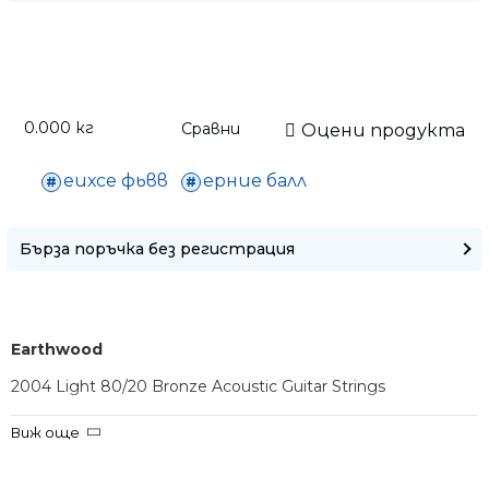
0.000
кг
Сравни
Оцени продукта
Само попълнет
еихсе фьвв
ерние балл
Бърза поръчка без регистрация
Earthwood
2004 Light 80/20 Bronze Acoustic Guitar Strings
Струни за акустична китара
Виж още
• Размери: 11-52