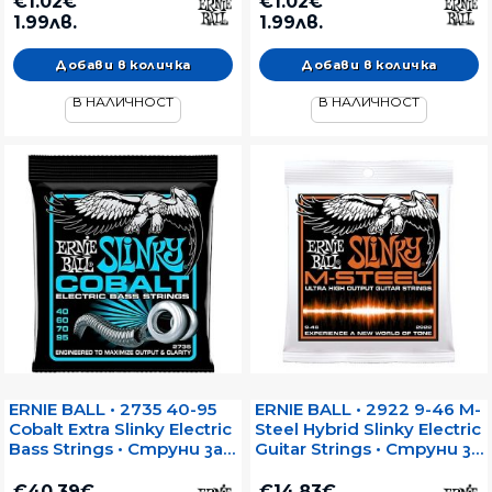
€1.02€
€1.02€
1.99лв.
1.99лв.
В НАЛИЧНОСТ
В НАЛИЧНОСТ
ERNIE BALL • 2735 40-95
ERNIE BALL • 2922 9-46 M-
Cobalt Extra Slinky Electric
Steel Hybrid Slinky Electric
Bass Strings • Струни за
Guitar Strings • Струни за
електрически бас
електрическа китара
€40.39€
€14.83€