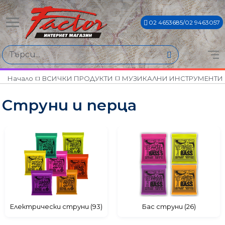
02 4653685/02 9463057
Намери продукти по
Цена
€0€ - €85€
Начало
ВСИЧКИ ПРОДУКТИ
МУЗИКАЛНИ ИНСТРУМЕНТИ
Струни и перца
Марки
ERNIE BALL
FENDER
HOHNER
VINCI
Електрически струни (93)
Бас струни (26)