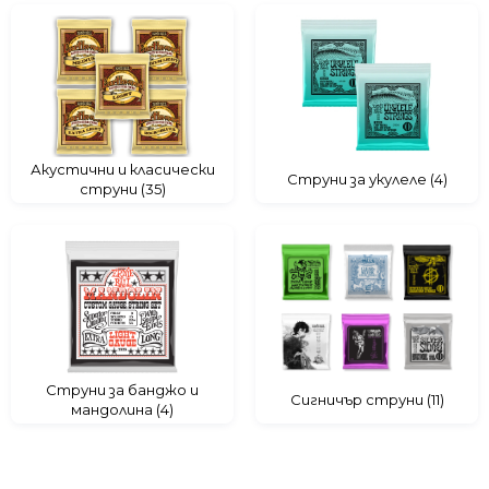
Акустични и класически
Струни за укулеле (4)
струни (35)
Струни за банджо и
Сигничър струни (11)
мандолина (4)