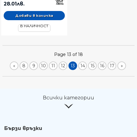
китара
28.01лв.
В НАЛИЧНОСТ
Page 13 of 18
«
8
9
10
11
12
13
14
15
16
17
»
Всички категории
Бързи връзки