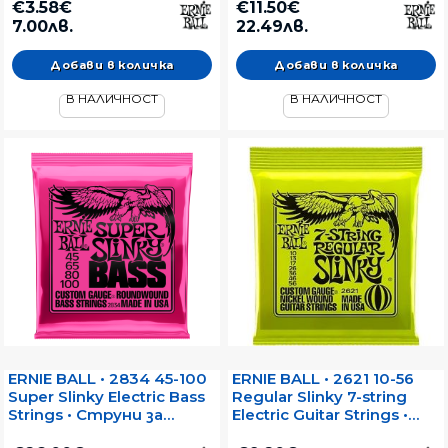
китара
класическа китара
€3.58€
€11.50€
7.00лв.
22.49лв.
В НАЛИЧНОСТ
В НАЛИЧНОСТ
ERNIE BALL • 2834 45-100
ERNIE BALL • 2621 10-56
Super Slinky Electric Bass
Regular Slinky 7-string
Strings • Струни за
Electric Guitar Strings •
електрически бас
Струни за 7-струнна