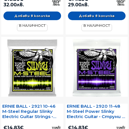
32.00лв.
29.00лв.
В НАЛИЧНОСТ
В НАЛИЧНОСТ
ERNIE BALL • 2921 10-46
ERNIE BALL • 2920 11-48
M-Steel Regular Slinky
M-Steel Power Slinky
Electric Guitar Strings •
Electric Guitar • Струни за
Струни за
електрическа китара
електрическа китара
€14.83€
€14.83€