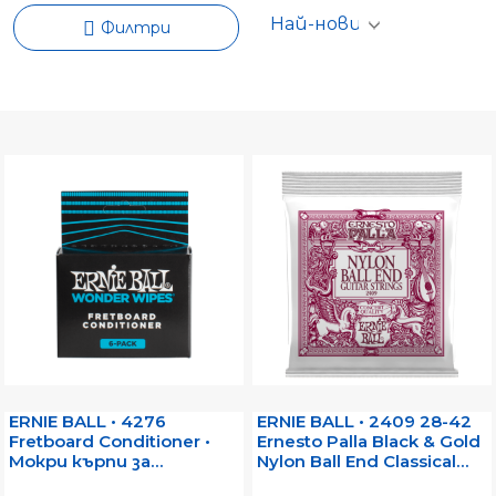
Филтри
ERNIE BALL • 4276
ERNIE BALL • 2409 28-42
Fretboard Conditioner •
Ernesto Palla Black & Gold
Мокри кърпи за
Nylon Ball End Classical
почистване на гриф на
Guitar Strings • Струни за