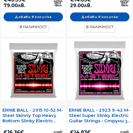
79.00лв.
29.00лв.
В НАЛИЧНОСТ
В НАЛИЧНОСТ
ERNIE BALL • 2915 10-52 M-
ERNIE BALL • 2923 9-42 M-
Steel Skinny Top Heavy
Steel Super Slinky Electric
Bottom Slinky Electric
Guitar Strings • Струни за
Guitar Strings • Струни за
електрическа китара
електрическа китара
€16.36€
€14.83€