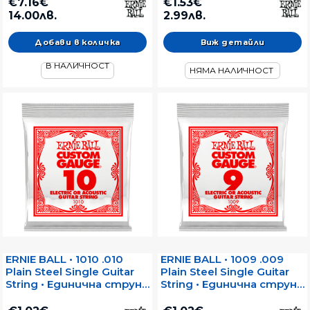
електрическа китара
електрическа китара
€7.16€
€1.53€
14.00лв.
2.99лв.
Виж детайли
В НАЛИЧНОСТ
НЯМА НАЛИЧНОСТ
ERNIE BALL • 1010 .010
ERNIE BALL • 1009 .009
Plain Steel Single Guitar
Plain Steel Single Guitar
String • Единична струна
String • Единична струна
за електрическа или
за електрическа или
акустична китара
акустична китара