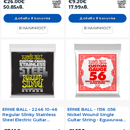
електрическа китара
€26.00€
€9.20€
50.85лв.
17.99лв.
В НАЛИЧНОСТ
В НАЛИЧНОСТ
ERNIE BALL • 2246 10-46
ERNIE BALL • 1156 .056
Regular Slinky Stainless
Nickel Wound Single
Steel Electric Guitar
Guitar String • Единична
Strings • Струни за
струна за