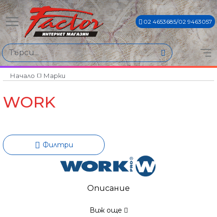
02 4653685/02 9463057
Намери продукти по
Цена
€0€ - €2199€
Начало
Марки
WORK
Филтри
Описание
Виж още