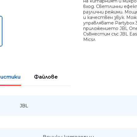
на китарният и микр
вход. Светлинни ефек
различни режими. Мощ
и качествен звук. Мо
управлявате Partybox 3
приложението JBL One
Съвместим със JBL Eas
Micsл
истики
Файлове
:
JBL