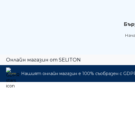
Бър
Нач
Онлайн магазин от SELITON
Нашият онлайн магазин е 100% съобразен с GDP
GDPR
🎁 Промо пакети