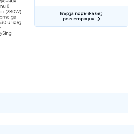
офонния
ти в
ен (280W)
Бърза поръчка без
жете да
регистрация
30 и чрез
.
ySing
Ние ще се свържем с вас в р