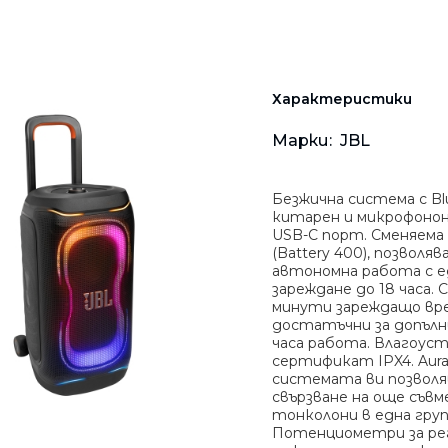
Мрежови плейъри
Аудио-видео ресийвъ
Тонколони за компю
Тип "тапа"
Китарни ефекти • Пр
Звукозаписни аксесо
Комбинирани систем
Студийни и DJ плейъ
Осветителни тела
Грамофони
Кабели и аксесоари
Микрофони
Преносими
Безжични системи
Инсталационни мулт
Аксесоари
Стойки
Hi-Fi
Характеристики
Кабели • Конектори
Gaming
Марки:
JBL
Калъфи • Куфари • Са
За деца
Безжична система с Bl
китарен и микрофонон
Аксесоари
USB-C порт. Сменяема
(Battery 400), позволя
автономна работа с 
зареждане до 18 часа. 
минути зареждащо вре
достатъчни за допъл
часа работа. Влагоуст
сертификат IPX4. Aura
системата ви позволя
свързване на още съв
тонколони в една груп
Потенциометри за ре