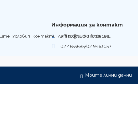
Информация за контакт
office@audio-factor.eu
лите
Условия
Контакти
ЛЯТНО РАБОТНО ВРЕМЕ
02 4653685/02 9463057
Моите лични данни