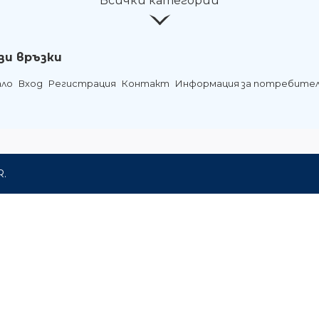
Всички категории
зи връзки
ало
Вход
Регистрация
Контакт
Информация за потребите
R.