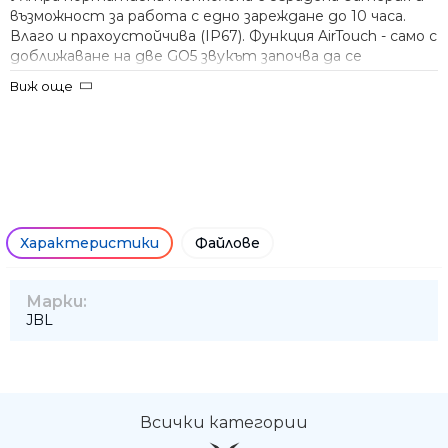
възможност за работа с едно зареждане до 10 часа.
Влаго и прахоустойчива (IP67). Функция AirTouch - само с
доближаване на две GO5 звукът започва да се
възпроизвежда и от двете. Bluetooth версия 6.0.
Виж още
Auracast вградената система позволява безжично
свързване със други съвместими устройства.
Допълнителни настройки могат да бъдат направени
чрез приложението JBL Portable.
Характеристики
Файлове
Марки:
Ние ще се свържем с вас в р
JBL
Всички категории