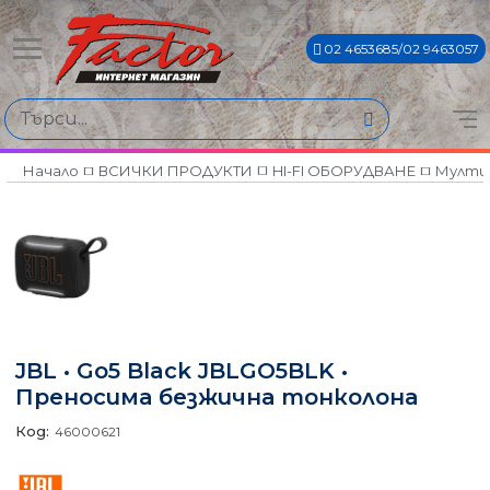
02 4653685/02 9463057
Начало
ВСИЧКИ ПРОДУКТИ
HI-FI ОБОРУДВАНЕ
Мулти
JBL • Go5 Black JBLGO5BLK •
Преносима безжична тонколона
Код:
46000621