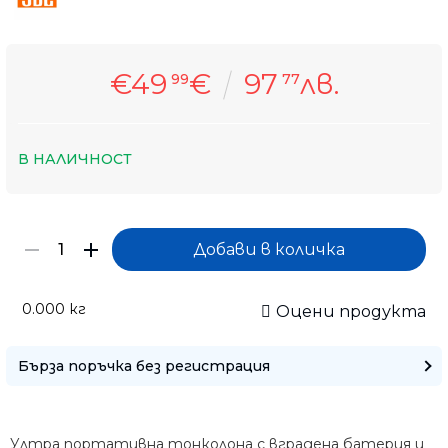
€49
€
97
лв.
99
77
В НАЛИЧНОСТ
0.000
кг
Оцени продукта
Бърза поръчка без регистрация
Само попълнет
Ултра портативна тонколона с вградена батерия и