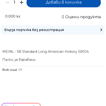
Само попълнет
0.000
кг
Оцени продукта
Бърза поръчка без регистрация
MEINL • 5B Standard Long American Hickory SB104
Палки за барабани
Виж още
Ние ще се свържем с вас в р