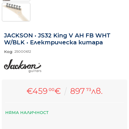
JACKSON • JS32 King V AH FB WHT
W/BLK • Електрическа китара
Код:
25000612
€459
€
897
лв.
00
73
НЯМА НАЛИЧНОСТ