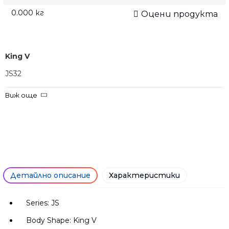
0.000
кг
Оцени продукта
King V
JS32
Електрическа китара
Виж още
Jackson
Бързи, смъртоносни и достъпни – китарите от серията
JS
правят впечатляващ скок напред, като предлагат
класическия звук, визия и удобство на Jackson както никога
досега – без да натоварват бюджета. Подобрените
характеристики като впечатляващ външен вид, нови мощни
адаптери с керамични магнити, грифове от клен с графитно
усилване, обкантени грифове и глави, както и хардуер в черно,
Детайлно описание
Характеристики
осигуряват повече стойност за по-малко пари.
Series: JS
Body Shape: King V