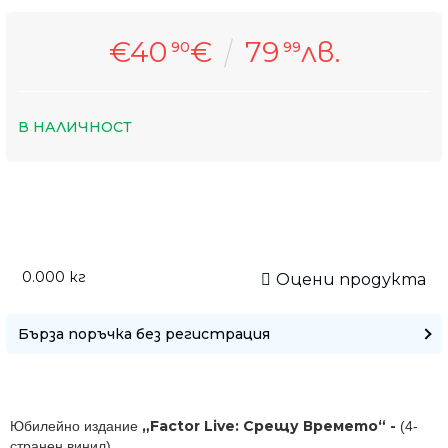
€40
€
79
лв.
90
99
В НАЛИЧНОСТ
Само попълнет
0.000
кг
Оцени продукта
Бърза поръчка без регистрация
„Factor Live: Срещу Времето“ -
Юбилейно издание
(4-
странен винил)