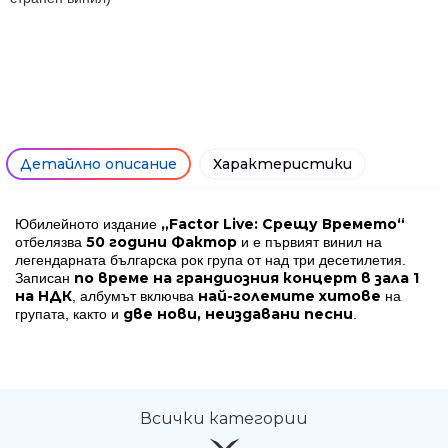
Ние ще се свържем с вас в р
Детайлно описание
Характеристики
„Factor Live: Срещу Времето“
Юбилейното издание
50 години Фактор
отбелязва
и е първият винил на
легендарната българска рок група от над три десетилетия.
по време на грандиозния концерт в зала 1
Записан
на НДК
най-големите хитове
, албумът включва
на
две нови, неиздавани песни
групата, както и
.
Всички категории