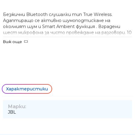
Безжични Bluetooth слушалки тип True Wireless.
Адаптиращо се активно шумоподтискане на
околният шум и Smart Ambient функция . Вградени
шест микрофона за чисто провеждане на разговори. 10
мм говорители. До 48 часа работа с едно зареждане.
Виж още
IP54 сертификат за прахо и влагоустойчивост.
Bluetooth версия 5.3. Възможност за връзка с няколко
устройства. Съвместими с приложението JBL
Headphones.
Характеристики
Ние ще се свържем с вас в р
Марки:
JBL