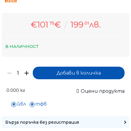
€101
€
199
лв.
75
01
В НАЛИЧНОСТ
0.000
кг
Оцени продукта
йбл
тфв
Само попълнет
Бърза поръчка без регистрация