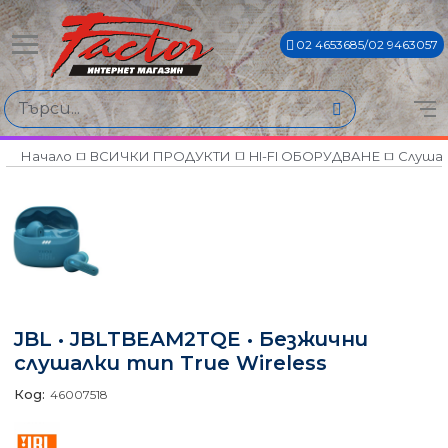
02 4653685/02 9463057
Начало
ВСИЧКИ ПРОДУКТИ
HI-FI ОБОРУДВАНЕ
Слуша
JBL • JBLTBEAM2TQE • Безжични
слушалки тип True Wireless
Код:
46007518