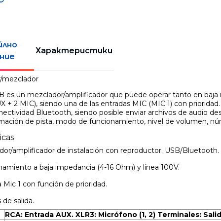
йлно
Характеристики
ние
r/mezclador
 es un mezclador/amplificador que puede operar tanto en baja 
X + 2 MIC), siendo una de las entradas MIC (MIC 1) con prioridad.
ectividad Bluetooth, siendo posible enviar archivos de audio des
rmación de pista, modo de funcionamiento, nivel de volumen, nú
icas
or/amplificador de instalación con reproductor. USB/Bluetooth.
amiento a baja impedancia (4-16 Ohm) y línea 100V.
 Mic 1 con función de prioridad.
 de salida.
RCA: Entrada AUX. XLR3: Micrófono (1, 2) Terminales: Sali