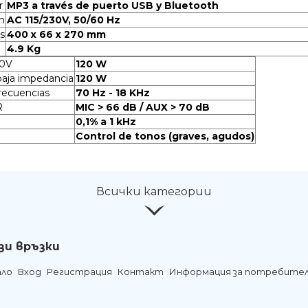
r
MP3 a través de puerto USB y Bluetooth
n
AC 115/230V, 50/60 Hz
s
400 x 66 x 270 mm
4.9 Kg
00V
120 W
baja impedancia
120 W
recuencias
70 Hz - 18 KHz
R
MIC > 66 dB / AUX > 70 dB
0,1% a 1 kHz
n
Control de tonos (graves, agudos)
Всички категории
зи връзки
ало
Вход
Регистрация
Контакт
Информация за потребите