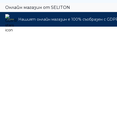
укулеле
Онлайн магазин от SELITON
Куфари
Нашият онлайн магазин е 100% съобразен с GDP
GDPR
🎁 Промо пакети
🎸 Музикални инструменти