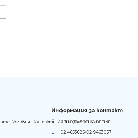
Информация за контакт
office@audio-factor.eu
лите
Условия
Контакти
ЛЯТНО РАБОТНО ВРЕМЕ
02 4653685/02 9463057