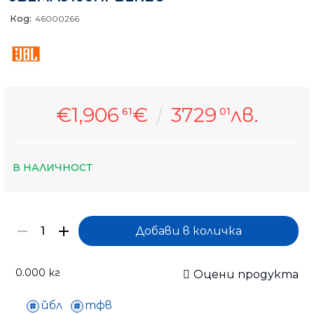
Код:
46000266
€1,906
€
3729
лв.
61
01
В НАЛИЧНОСТ
0.000
кг
Оцени продукта
йбл
тфв