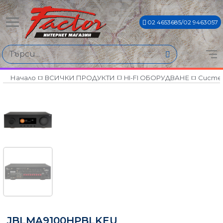
02 4653685/02 9463057
Начало
ВСИЧКИ ПРОДУКТИ
HI-FI ОБОРУДВАНЕ
Систем
JBLMA9100HPBLKEU