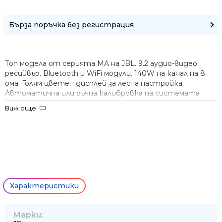
Само попълнет
Бърза поръчка без регистрация
Топ модела от серията MA на JBL. 9.2 аудио-видео
ресийвър. Bluetooth и WiFi модули. 140W на канал на 8
ома. Голям цветен дисплей за лесна настройка.
Автоматична или ръчна калибровка на системата
посредством EZ Set EQ. Цифрови (оптичен,
Виж още
коаксиален) и аналогови (RCA) входове. 6 HDMI входа, 2
изхода. eARC, 8K. Аналогов вход за грамофон. Два изхода
за субуфер. Изход от предусилвателя.
Ние ще се свържем с вас в р
Характеристики
Марки: