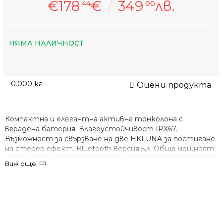
€178
€
349
лв.
44
00
НЯМА НАЛИЧНОСТ
0.000
кг
Оцени продукта
Компактна и елегантна активна тонколона с
вградена батерия. Влагоустойчивост IPX67.
Възможност за свързване на две HKLUNA за постигане
на стерео ефект. Bluetooth версия 5,3. Обща мощност
40W.
Виж още