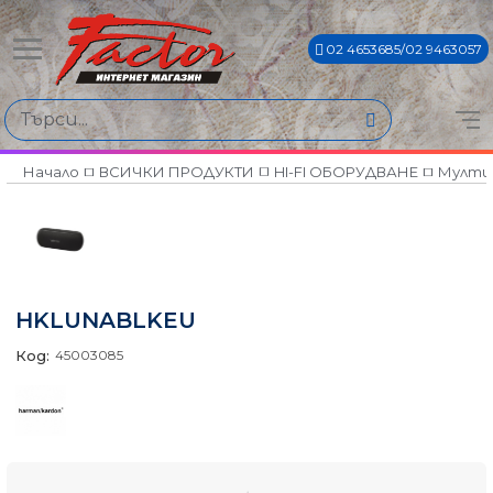
02 4653685/02 9463057
Начало
ВСИЧКИ ПРОДУКТИ
HI-FI ОБОРУДВАНЕ
Мулти
HKLUNABLKEU
Код:
45003085