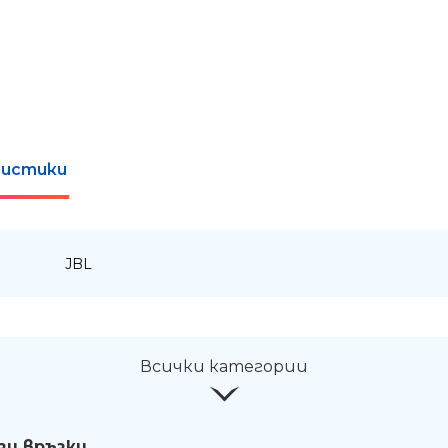
истики
:
JBL
Всички категории
зи връзки