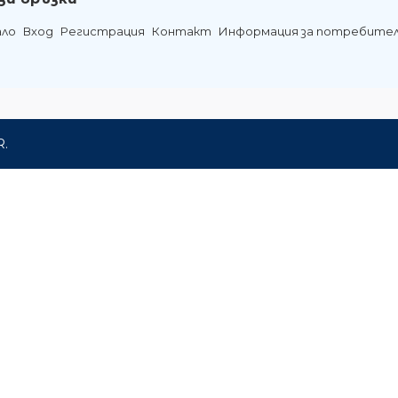
ало
Вход
Регистрация
Контакт
Информация за потребите
R.