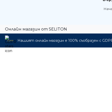
Нач
Онлайн магазин от SELITON
Нашият онлайн магазин е 100% съобразен с GDP
GDPR
🎁 Промо пакети
🎸 Музикални инструменти
🎛️ Про Аудио & Сцена