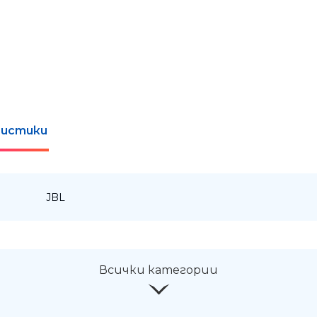
истики
:
JBL
Всички категории