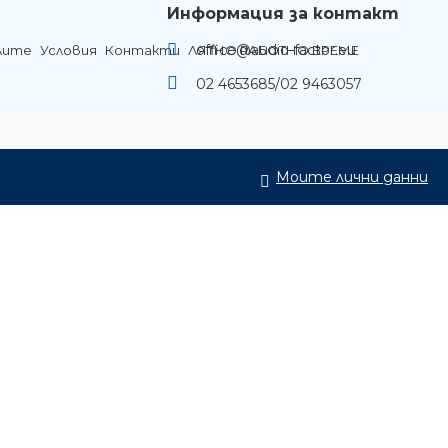
Информация за контакт
office@audio-factor.eu
лите
Условия
Контакти
ЛЯТНО РАБОТНО ВРЕМЕ
02 4653685/02 9463057
Моите лични данни