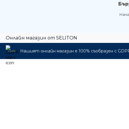
Бър
Нач
Онлайн магазин от SELITON
Нашият онлайн магазин е 100% съобразен с GDP
GDPR
🎁 Промо пакети
🎸 Музикални инструменти
🎛️ Про Аудио & Сцена