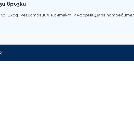
зи връзки
ало
Вход
Регистрация
Контакт
Информация за потребите
R.