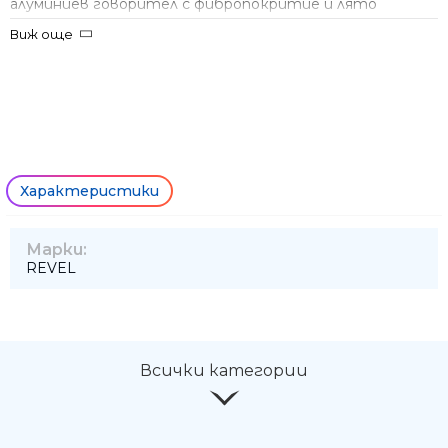
алуминиев говорител с фибропокритие и лято
алуминиево шаси. Усилвател клас D, осигуряващ 800W
Виж още
реална мощност! Кросовър със променяща стойност в
границите 50Hz-150Hz. Фазоинвертор, L-R вход.
Параметричен еквалайзер за настройка към
съответното помещение. Тегло 22 кг.
Характеристики
Марки:
REVEL
Всички категории