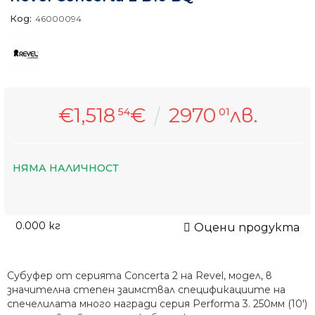
Код:
46000094
€1,518
€
2970
лв.
54
01
НЯМА НАЛИЧНОСТ
0.000
кг
Оцени продукта
Субуфер от серията Concerta 2 на Revel, модел, в
значителна степен заимствал спецификациите на
спечелилата много награди серия Performa 3. 250мм (10')