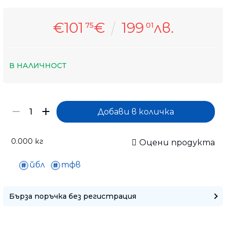
€101
€
199
лв.
75
01
В НАЛИЧНОСТ
0.000
кг
Оцени продукта
йбл
тфв
Бърза поръчка без регистрация
Само попълнет