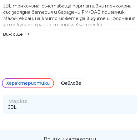
JBL тонколона, съчетаваща портативна тонколона
със зарядна батерия и вградени FM/DAB приемник.
Малък екран, на който можете да видите информация
за текущата радио станция. Класическа
телескопична антена. Възможност за работа с едно
Виж още
зареждане до 12 часа. Изходна мощност 5W. Зареждане
чрез USB-C кабел. Bluetooth версия 4.2., 3,5мм стерео
вход. Влагоустойчива (IPX7).
Характеристики
Файлове
Ние ще се свържем с вас в р
Марки:
JBL
Всички категории