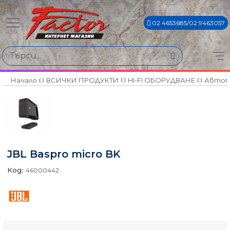
02 4653685/02 9463057
Начало
ВСИЧКИ ПРОДУКТИ
HI-FI ОБОРУДВАНЕ
Автом
JBL Baspro micro BK
Код:
46000442