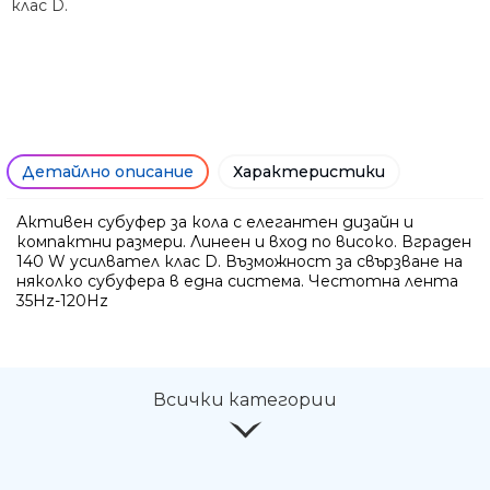
клас D.
Детайлно описание
Характеристики
Активен субуфер за кола с елегантен дизайн и
компактни размери. Линеен и вход по високо. Вграден
140 W усилвател клас D. Възможност за свързване на
няколко субуфера в една система. Честотна лента
35Hz-120Hz
Ние ще се свържем с вас в р
Всички категории