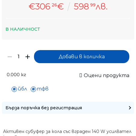
€306
€
598
лв.
26
99
В НАЛИЧНОСТ
0.000
кг
Оцени продукта
йбл
тфв
Бърза поръчка без регистрация
Само попълнет
Активен субуфер за кола със вграден 140 W усилвател