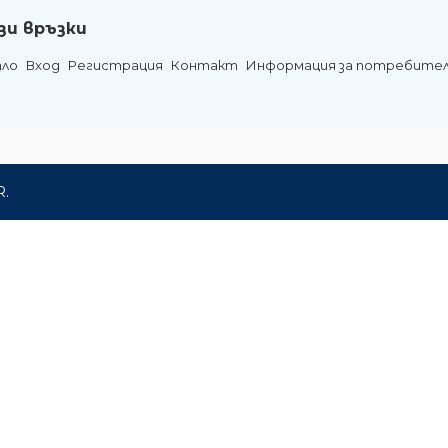
зи връзки
ало
Вход
Регистрация
Контакт
Информация за потребите
R.