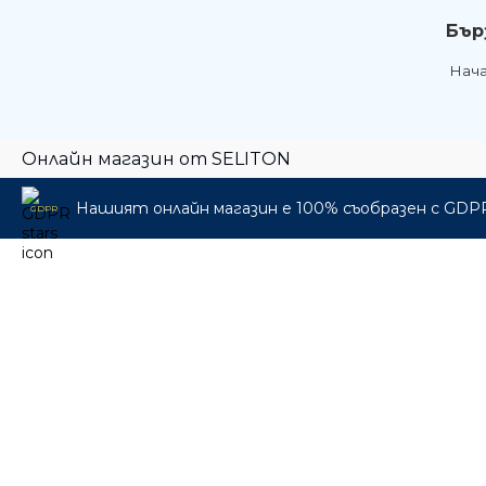
Бър
Нач
Онлайн магазин от SELITON
Нашият онлайн магазин е 100% съобразен с GDP
GDPR
🎁 Промо пакети
🎸 Музикални инструменти