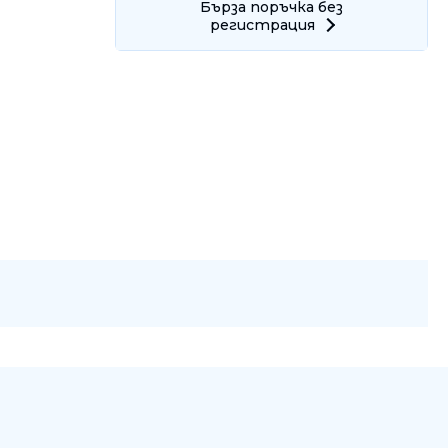
Бърза поръчка без
регистрация
Ние ще се свържем с вас в р