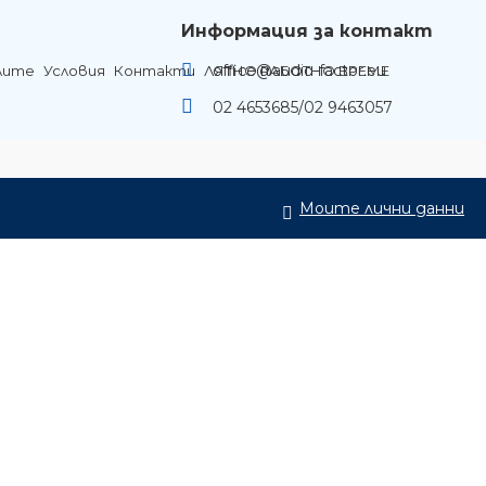
Информация за контакт
office@audio-factor.eu
лите
Условия
Контакти
ЛЯТНО РАБОТНО ВРЕМЕ
02 4653685/02 9463057
Моите лични данни