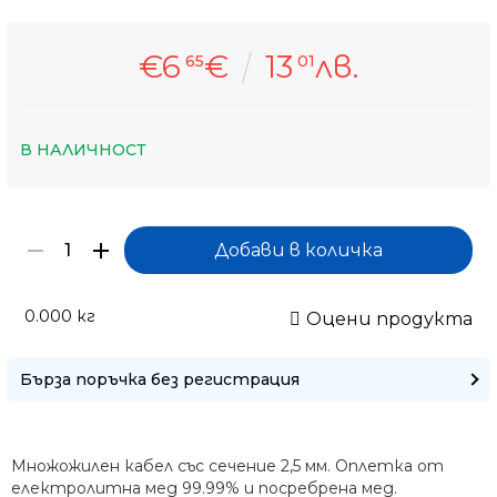
€6
€
13
лв.
65
01
В НАЛИЧНОСТ
0.000
кг
Оцени продукта
Бърза поръчка без регистрация
Само попълнет
Множожилен кабел със сечение 2,5 мм. Оплетка от
електролитна мед 99.99% и посребрена мед.