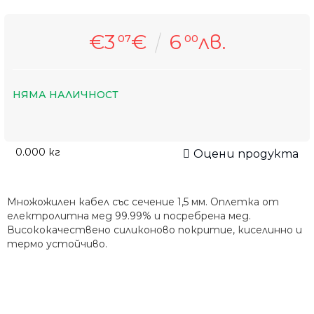
€3
€
6
лв.
07
00
НЯМА НАЛИЧНОСТ
0.000
кг
Оцени продукта
Множожилен кабел със сечение 1,5 мм. Оплетка от
електролитна мед 99.99% и посребрена мед.
Висококачествено силиконово покритие, киселинно и
термо устойчиво.