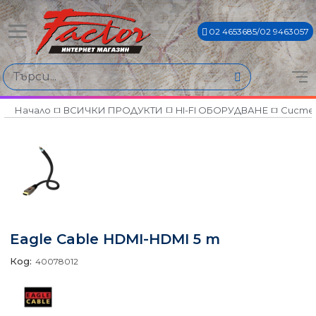
02 4653685/02 9463057
Начало
ВСИЧКИ ПРОДУКТИ
HI-FI ОБОРУДВАНЕ
Систем
Eagle Cable HDMI-HDMI 5 m
Код:
40078012