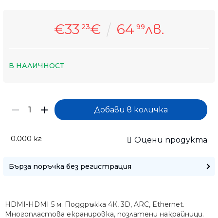
€33
€
64
лв.
23
99
В НАЛИЧНОСТ
0.000
кг
Оцени продукта
Само попълнет
Бърза поръчка без регистрация
HDMI-HDMI 5 м. Поддръжка 4К, 3D, ARC, Ethernet.
Многопластова екранировка, позлатени накрайници.