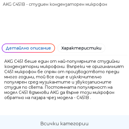
AKG C451B - студиен кондензаторен микрофон
Детайлно описание
Характеристики
AKG C451 беше един от най-популярните студийни
кондензаторни микрофони. Въпреки че оригиналният
C451 микрофон бе спрян от производството преди
много години, той все още е изключително
популярен сред музикантите и звукозаписните
студия по света. Постоянната популярност на
модел C451 вдъхнови AKG да върне този микрофон
обратно на пазара чрез модела - C451B .
Всички категории