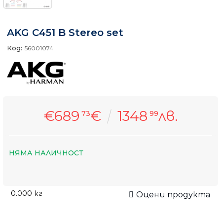
AKG C451 B Stereo set
Код:
56001074
€689
€
1348
лв.
73
99
НЯМА НАЛИЧНОСТ
0.000
кг
Оцени продукта