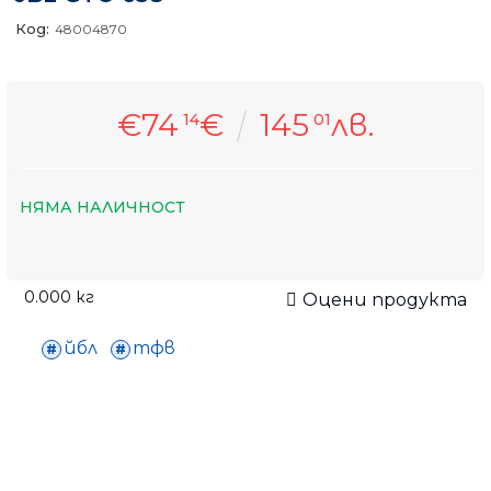
Код:
48004870
€74
€
145
лв.
14
01
НЯМА НАЛИЧНОСТ
0.000
кг
Оцени продукта
йбл
тфв