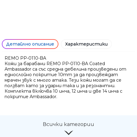
Детайлно описание
Характеристики
REMO PP-0110-BA
Кожи за барабани REMO PP-0110-BA Coated
Ambassador са със средна дебелина произведени от
еднослойно покритие 10mm за да произвеждат
мрачен звук с много атака. Тези кожи могат да се
ползват като за ударни така и за резонантни.
Комплекта включва 10 инча, 12 инча и две 14 инча с
Ние ще се свържем с вас в р
покритие Ambassador.
Всички категории