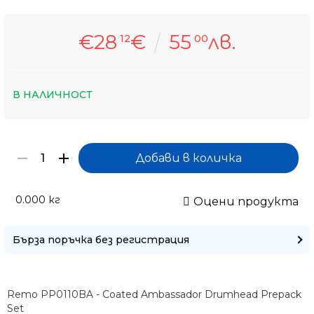
€28
€
55
лв.
12
00
В НАЛИЧНОСТ
0.000
кг
Оцени продукта
Бърза поръчка без регистрация
Само попълнет
Remo PP0110BA - Coated Ambassador Drumhead Prepack
Set