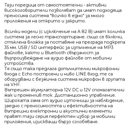
Tази поредица от самостоятелни - активни
високоговорители позволяват да имат подходяща
преносима система "всичко в едно" за много
приложения на открито и закрито.
Всички модели (с изключение на A 82 B) имат количка
система за лесно транспортиране. също се включи,
стъклена вложка за поставяне на преграда подкрепа
35 мм. USB / SD интерфейс за изпълнение на MP3
файлове, както и Bluetooth свързаност за
възпроизвеждане на аудио файлове от мобилни
устройства.
Тя също така предлага допълнителни микрофонни
входа с Echo построени и ниво LINE вход, те са
оборудвани с безжична система микрофон в групата
на VHF.
Вътрешен акумулаторна 12V DC и 12V спомагателни
жак и променлив ток. Дистанционно управление.
Широката гама от аудио източници за наблюдение,
заедно с преносимостта и ефективността на
вътрешни електронни и акустични елементи
правят тази серия перфектен избор за мобилни
приложения, изискващи бързо сглобяване.